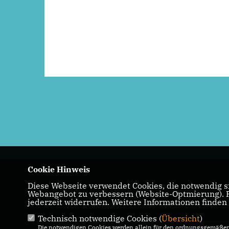
Cookie Hinweis
Diese Webseite verwendet Cookies, die notwendig si
IMPRESSUM
DATENSCHUTZ
Webangebot zu verbessern (Website-Optmierung). Fü
jederzeit widerrufen. Weitere Informationen finden
KONTAKT
Technisch notwendige Cookies (
Übersicht
)
Die notwendigen Cookies werden allein für den ordnungsgemäßen 