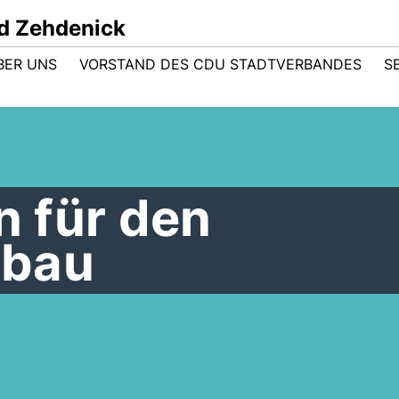
d Zehdenick
BER UNS
VORSTAND DES CDU STADTVERBANDES
S
n für den
sbau